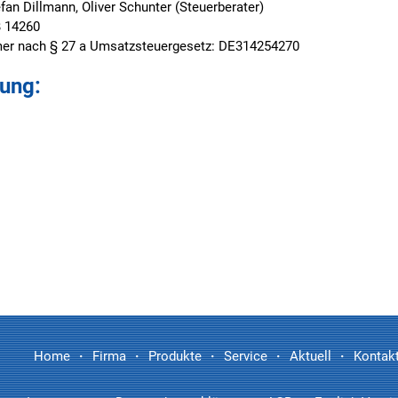
efan Dillmann, Oliver Schunter (Steuerberater)
B 14260
mer nach § 27 a Umsatzsteuergesetz: DE314254270
ung:
Home
Firma
Produkte
Service
Aktuell
Kontak