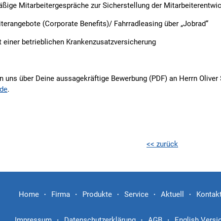
äßige Mitarbeitergespräche zur Sicherstellung der Mitarbeiterentwi
iterangebote (Corporate Benefits)/ Fahrradleasing über „Jobrad“
t einer betrieblichen Krankenzusatzversicherung
en uns über Deine aussagekräftige Bewerbung (PDF) an Herrn Oliver
de
.
<< zurück
Home
Firma
Produkte
Service
Aktuell
Kontak
Impressum
Datenschutzerklärung
AGB
English Versi