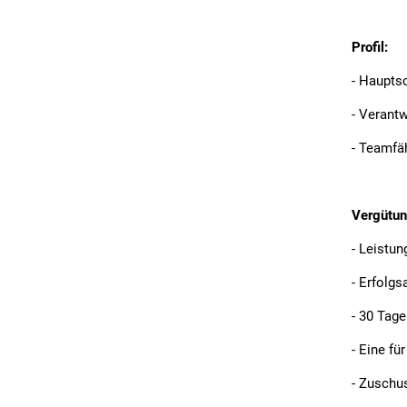
Profil:
- Haupts
- Verant
- Teamfä
Vergütun
- Leistu
- Erfolgs
- 30 Tag
- Eine fü
- Zuschus