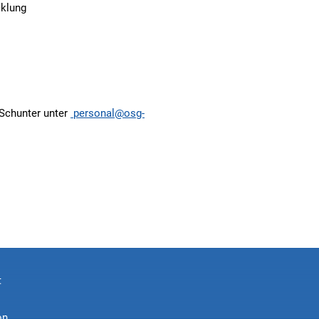
cklung
 Schunter unter
personal@osg-
t
on