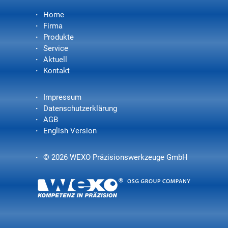
Home
Firma
Produkte
Service
Aktuell
Kontakt
Impressum
Datenschutzerklärung
AGB
English Version
© 2026 WEXO Präzisionswerkzeuge GmbH